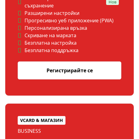
Нов
съхранение
Разширени настройки
Прогресивно уеб приложение (PWA)
Персонализирана връзка
Скриване на марката
Безплатна настройка
Безплатна поддръжка
Регистрирайте се
VCARD & МАГАЗИН
BUSINESS