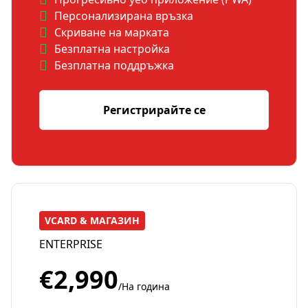
Персонализирана връзка
Скриване на марката
Безплатна настройка
Безплатна поддръжка
Регистрирайте се
VCARD & МАГАЗИН
ENTERPRISE
€2,990
/На година